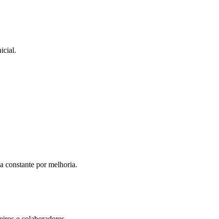
icial.
ca constante por melhoria.
eiros e colaboradores.