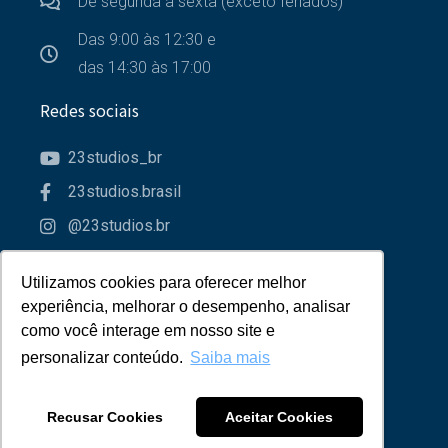
De segunda a sexta (exceto feriados)
Das 9:00 às 12:30 e
das 14:30 às 17:00
Redes sociais
23studios_br
23studios.brasil
@23studios.br
23studios
Utilizamos cookies para oferecer melhor
Utilizamos cookies para oferecer melhor
Parceiros
experiência, melhorar o desempenho, analisar
experiência, melhorar o desempenho, analisar
como você interage em nosso site e
como você interage em nosso site e
personalizar conteúdo.
personalizar conteúdo.
Saiba mais
Saiba mais
Recusar Cookies
Recusar Cookies
Aceitar Cookies
Aceitar Cookies