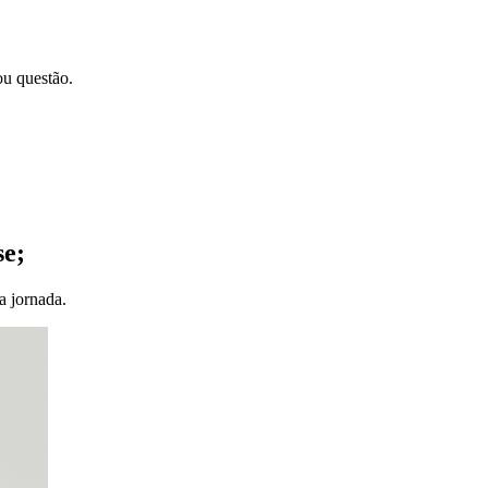
 ou questão.
se;
da jornada.