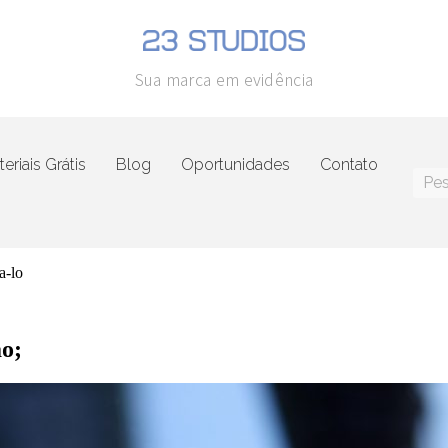
Sua marca em evidência
eriais Grátis
Blog
Oportunidades
Contato
ta-lo
ão;