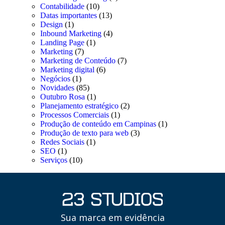
Contabilidade
(10)
Datas importantes
(13)
Design
(1)
Inbound Marketing
(4)
Landing Page
(1)
Marketing
(7)
Marketing de Conteúdo
(7)
Marketing digital
(6)
Negócios
(1)
Novidades
(85)
Outubro Rosa
(1)
Planejamento estratégico
(2)
Processos Comerciais
(1)
Produção de conteúdo em Campinas
(1)
Produção de texto para web
(3)
Redes Sociais
(1)
SEO
(1)
Serviços
(10)
Sua marca em evidência