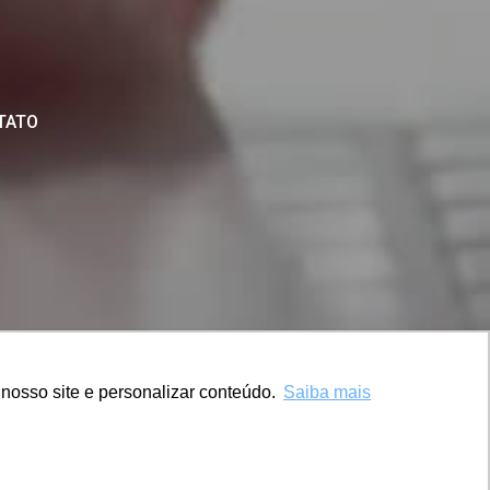
TATO
nosso site e personalizar conteúdo.
nosso site e personalizar conteúdo.
Saiba mais
Saiba mais