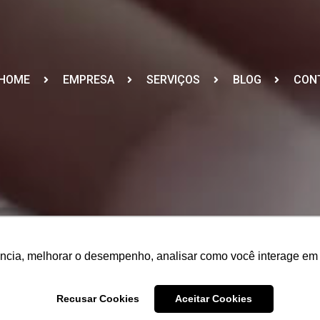
HOME
EMPRESA
SERVIÇOS
BLOG
CON
ência, melhorar o desempenho, analisar como você interage em 
ência, melhorar o desempenho, analisar como você interage em 
Recusar Cookies
Recusar Cookies
Aceitar Cookies
Aceitar Cookies