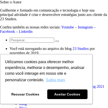
Sobre o Autor
Guilherme e formado em comunicação e tecnologia e hoje sua
principal atividade é criar e desenvolver estratégias junto aos cliente da
23 Studios.
Confira também as nossas redes sociais:
Youtube
–
Instagram
–
Facebook
–
Linkedin
Você está navegando no arquivo do blog
23 Studios
por
novembro de 2019.
Utilizamos cookies para oferecer melhor
Utilizamos cookies para oferecer melhor
Páginas
experiência, melhorar o desempenho, analisar
experiência, melhorar o desempenho, analisar
como você interage em nosso site e
como você interage em nosso site e
23 Studios – Sua marca em evidência
Agência de marketing
personalizar conteúdo.
personalizar conteúdo.
Saiba mais
Saiba mais
Automação de Marketing
Baixar E-book sobre as 7 tendências do marketing 2021
Baixar E-book sobre CRM
Recusar Cookies
Recusar Cookies
Aceitar Cookies
Aceitar Cookies
Baixar ebook de todas as Datas Comemorativas
Big Concreto novo layout 2025
Blog