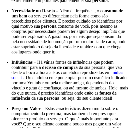
extremamente importantes para entender sua
persona
.
Necessidade ou Desejo
– Além da frequência, o
consumo de
um bem
ou serviço diferenciam pela forma como são
percebidos pelos clientes. É preciso cuidado ao identificar por
qual motivo sua
persona
consome de você, pois mesmo as
compras por necessidade podem ter algum desejo implícito que
pode ser explorado. A gasolina, por mais que seja consumida
pela necessidade de locomoção por um motorista de carro, pode
estar suprindo o desejo da liberdade e rapidez com que chega
aos lugares onde quer ir.
Influências
– Há várias fontes de influências que podem
contribuir para a
decisão de compra
da sua persona, que vão
desde o boca-a-boca até os conteúdos reproduzidos em
mídias
sociais
. Uma adolescente pode optar por um cosmético indicado
por uma Youtuber ou pela melhor amiga, dependendo do
vínculo e grau de confiança, ou até mesmo de ambas. Hoje, mais
do que nunca, é preciso identificar onde estão as
fontes de
influência
da sua
persona
, ou seja, do seu cliente ideal!
Preço ou Valor
– Estas características dizem muito sobre o
comportamento da
persona
, mas também da empresa que
oferece o produto ou serviço. O que é mais importante para
você? Que o seu cliente consuma pouco mas pague um valor