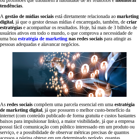
ou profissões que trabalhem a habilidade de ler relatórios e
monitorar
tendências
.
A
gestão de mídias sociais
está diretamente relacionada ao
marketing
digital
, já que o gestor dessas mídias é encarregado, também, de
criar
estratégias
e acompanhar os resultados. Hoje, há mais de 3 bilhões de
usuários ativos em todo o mundo, o que comprova a necessidade de
uma boa
estratégia de marketing
nas redes sociais
para atingir as
pessoas adequadas e alavancar negócios.
As
redes sociais
compõem uma parcela essencial em uma
estratégia
de marketing digital
, já que possuem o melhor custo-benefício da
internet (com conteúdo publicado de forma gratuita e custos bastantes
baixos para impulsionar links), a maior visibilidade, já que a empresa
possui fácil comunicação com público interessado em um produto ou
serviço, e a possibilidade de observar métricas precisas de quantos
acessos a página obteve em um determinado período, quantas