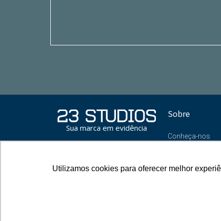
Sobre
Sua marca em evidência
Conheça-nos
Blog
Oportunidades
Utilizamos cookies para oferecer melhor experi
Utilizamos cookies para oferecer melhor experi
Contato
Política de 