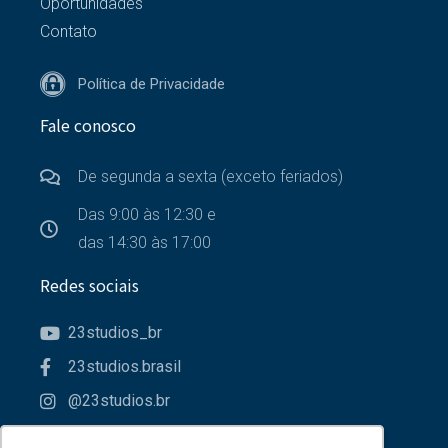
Oportunidades
Contato
Política de Privacidade
Fale conosco
De segunda a sexta (exceto feriados)
Das 9:00 às 12:30 e
das 14:30 às 17:00
Redes sociais
23studios_br
23studios.brasil
@23studios.br
23studios