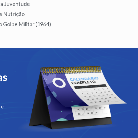
da Juventude
 e Nutrição
o Golpe Militar (1964)
as
 e