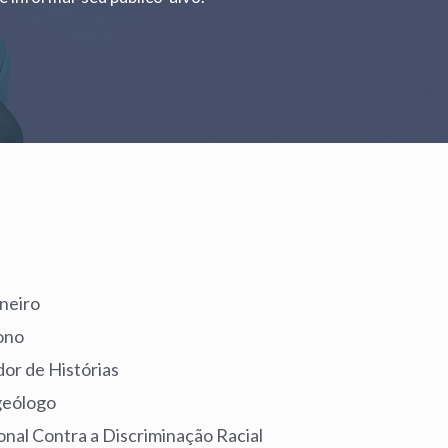
o
neiro
tono
dor de Histórias
geólogo
ional Contra a Discriminação Racial