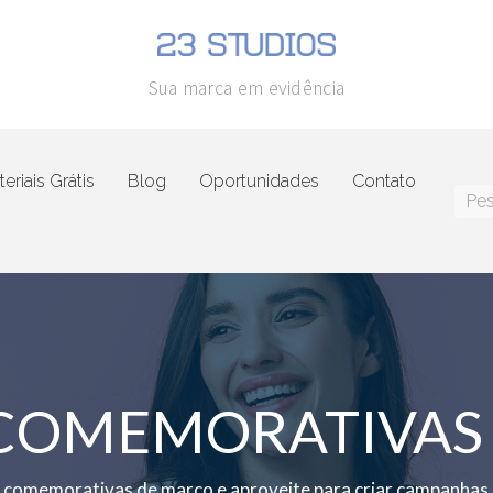
Sua marca em evidência
eriais Grátis
Blog
Oportunidades
Contato
 COMEMORATIVAS
s comemorativas de março e aproveite para criar campanhas e