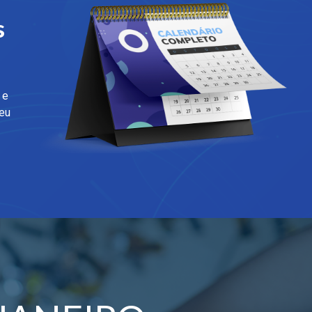
s
 e
seu