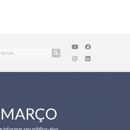
 MARÇO
 informar seu público-alvo.