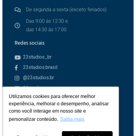
De segunda a sexta (exceto feriados)
Das 9:00 às 12:30 e
das 14:30 às 17:00
Redes sociais
23studios_br
23studios.brasil
@23studios.br
23studios
Utilizamos cookies para oferecer melhor
Utilizamos cookies para oferecer melhor
Parceiros
experiência, melhorar o desempenho, analisar
experiência, melhorar o desempenho, analisar
como você interage em nosso site e
como você interage em nosso site e
personalizar conteúdo.
personalizar conteúdo.
Saiba mais
Saiba mais