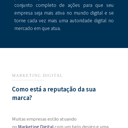
conjunto completo de ações para que seu
empresa seja mais ativa no mundo digital e se
torne cada vez mais uma autoridade digital no
mercado em que atua.
MARKETING DIGITAL
Como está a reputação da sua
marca?
Muitas empresas estão atuando
no
M
arketing
Digital
com um belo
design
e uma