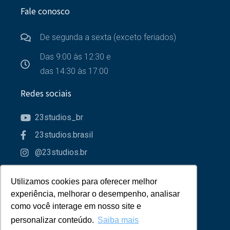
Fale conosco
De segunda a sexta (exceto feriados)
Das 9:00 às 12:30 e
das 14:30 às 17:00
Redes sociais
23studios_br
23studios.brasil
@23studios.br
23studios
Utilizamos cookies para oferecer melhor
Utilizamos cookies para oferecer melhor
Parceiros
experiência, melhorar o desempenho, analisar
experiência, melhorar o desempenho, analisar
como você interage em nosso site e
como você interage em nosso site e
personalizar conteúdo.
personalizar conteúdo.
Saiba mais
Saiba mais