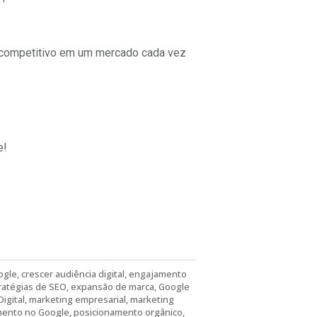
r competitivo em um mercado cada vez
e!
ogle
,
crescer audiência digital
,
engajamento
ratégias de SEO
,
expansão de marca
,
Google
igital
,
marketing empresarial
,
marketing
mento no Google
,
posicionamento orgânico
,