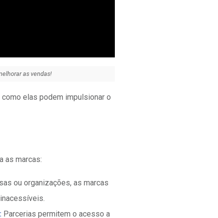
melhorar as vendas!
 e como elas podem impulsionar o
a as marcas:
sas ou organizações, as marcas
inacessíveis.
:
Parcerias permitem o acesso a