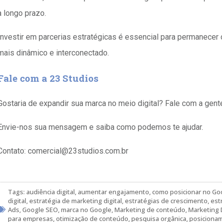
a longo prazo.
Investir em parcerias estratégicas é essencial para permanece
mais dinâmico e interconectado.
Fale com a 23 Studios
Gostaria de expandir sua marca no meio digital? Fale com a gent
Envie-nos sua mensagem e saiba como podemos te ajudar.
Contato:
comercial@23studios.com.br
Tags:
audiência digital
,
aumentar engajamento
,
como posicionar no Go
digital
,
estratégia de marketing digital
,
estratégias de crescimento
,
est
Ads
,
Google SEO
,
marca no Google
,
Marketing de conteúdo
,
Marketing D
para empresas
,
otimização de conteúdo
,
pesquisa orgânica
,
posiciona