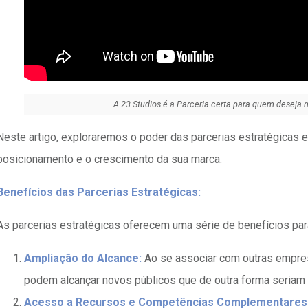
A 23 Studios é a Parceria certa para quem deseja 
Neste artigo, exploraremos o poder das parcerias estratégicas
posicionamento e o crescimento da sua marca.
Benefícios das Parcerias Estratégicas:
As parcerias estratégicas oferecem uma série de benefícios par
Ampliação do Alcance:
Ao se associar com outras empre
podem alcançar novos públicos que de outra forma seriam 
Acesso a Recursos e Competências Complementares