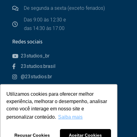
De segunda a sexta (exceto feriados)
Das 9:00 às 12:30 e
das 14:30 às 17:00
Redes sociais
23studios_br
23studios.brasil
@23studios.br
23studios
Utilizamos cookies para oferecer melhor
Utilizamos cookies para oferecer melhor
Parceiros
experiência, melhorar o desempenho, analisar
experiência, melhorar o desempenho, analisar
como você interage em nosso site e
como você interage em nosso site e
personalizar conteúdo.
personalizar conteúdo.
Saiba mais
Saiba mais
Recusar Cookies
Recusar Cookies
Aceitar Cookies
Aceitar Cookies