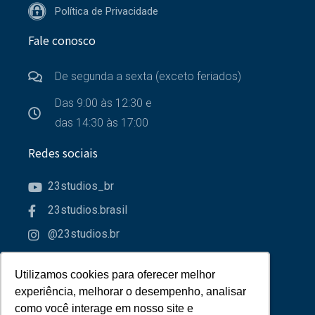
Política de Privacidade
Fale conosco
De segunda a sexta (exceto feriados)
Das 9:00 às 12:30 e
das 14:30 às 17:00
Redes sociais
23studios_br
23studios.brasil
@23studios.br
23studios
Utilizamos cookies para oferecer melhor
Utilizamos cookies para oferecer melhor
Parceiros
experiência, melhorar o desempenho, analisar
experiência, melhorar o desempenho, analisar
como você interage em nosso site e
como você interage em nosso site e