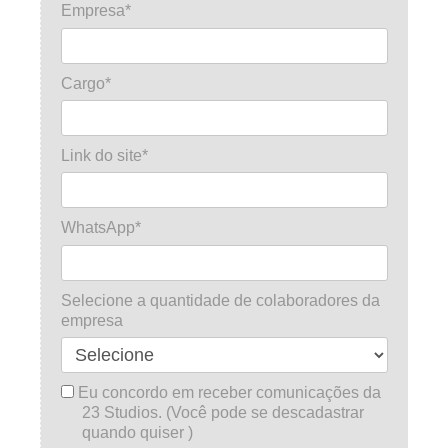
Empresa*
Cargo*
Link do site*
WhatsApp*
Selecione a quantidade de colaboradores da
empresa
Eu concordo em receber comunicações da
23 Studios. (Você pode se descadastrar
quando quiser )