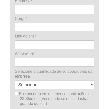
Empresa*
Cargo*
Link do site*
WhatsApp*
Selecione a quantidade de colaboradores da
empresa
Eu concordo em receber comunicações da
23 Studios. (Você pode se descadastrar
quando quiser )