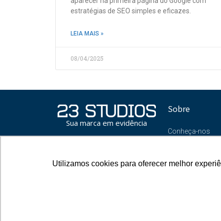
aparecer na primeira página do Google com
estratégias de SEO simples e eficazes.
LEIA MAIS »
08/04/2025
Sobre
Sua marca em evidência
Conheça-nos
Blog
Oportunidades
Utilizamos cookies para oferecer melhor experi
Utilizamos cookies para oferecer melhor experi
Contato
Política de 