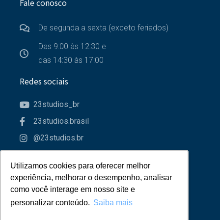
Fale conosco
De segunda a sexta (exceto feriados)
Das 9:00 às 12:30 e
das 14:30 às 17:00
Redes sociais
23studios_br
23studios.brasil
@23studios.br
23studios
Utilizamos cookies para oferecer melhor
Utilizamos cookies para oferecer melhor
Parceiros
experiência, melhorar o desempenho, analisar
experiência, melhorar o desempenho, analisar
como você interage em nosso site e
como você interage em nosso site e
personalizar conteúdo.
personalizar conteúdo.
Saiba mais
Saiba mais