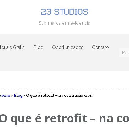
Sua marca em evidência
eriais Grátis
Blog
Oportunidades
Contato
Home
>
Blog
>
O que é retrofit – na contrução civil
O que é retrofit – na c