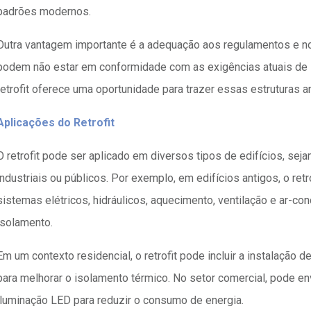
padrões modernos.
Outra vantagem importante é a adequação aos regulamentos e no
podem não estar em conformidade com as exigências atuais de s
retrofit oferece uma oportunidade para trazer essas estruturas a
Aplicações do Retrofit
O retrofit pode ser aplicado em diversos tipos de edifícios, seja
industriais ou públicos. Por exemplo, em edifícios antigos, o ret
sistemas elétricos, hidráulicos, aquecimento, ventilação e ar-c
isolamento.
Em um contexto residencial, o retrofit pode incluir a instalação d
para melhorar o isolamento térmico. No setor comercial, pode en
iluminação LED para reduzir o consumo de energia.