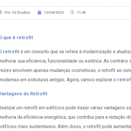
Por
23 Studios
15/04/2024
11:49
O que é retrofit
O
retrofit
é um conceito que se refere à modernização e atualiz
melhorar sua eficiência, funcionalidade ou estética. Ao contrári
vezes envolvem apenas mudanças cosméticas, o retrofit se conc
modernas em estruturas antigas. Agora, vamos explorar o
retrof
Vantagens do Retrofit
Realizar um retrofit em edifícios pode trazer várias vantagens si
melhoria da eficiência energética, que contribui para a redução d
edifícios mais sustentáveis. Além disso, o retrofit pode aumentar