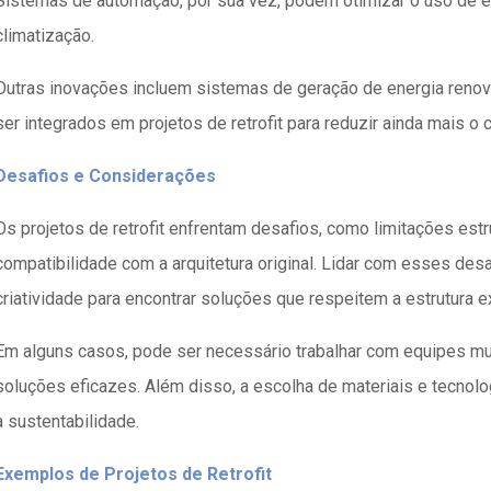
Sistemas de automação, por sua vez, podem otimizar o uso de en
climatização.
Outras inovações incluem sistemas de geração de energia renov
ser integrados em projetos de retrofit para reduzir ainda mais o
Desafios e Considerações
Os projetos de retrofit enfrentam desafios, como limitações estru
compatibilidade com a arquitetura original. Lidar com esses des
criatividade para encontrar soluções que respeitem a estrutura ex
Em alguns casos, pode ser necessário trabalhar com equipes mul
soluções eficazes. Além disso, a escolha de materiais e tecnolo
a sustentabilidade.
Exemplos de Projetos de Retrofit