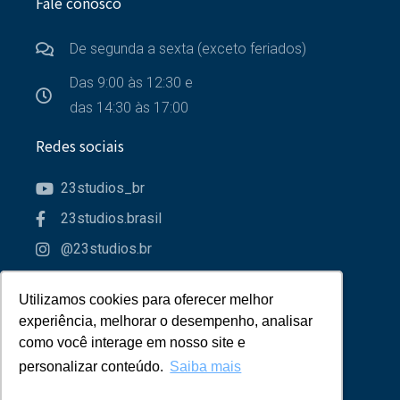
Fale conosco
De segunda a sexta (exceto feriados)
Das 9:00 às 12:30 e
das 14:30 às 17:00
Redes sociais
23studios_br
23studios.brasil
@23studios.br
23studios
Utilizamos cookies para oferecer melhor
Utilizamos cookies para oferecer melhor
Parceiros
experiência, melhorar o desempenho, analisar
experiência, melhorar o desempenho, analisar
como você interage em nosso site e
como você interage em nosso site e
personalizar conteúdo.
personalizar conteúdo.
Saiba mais
Saiba mais