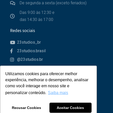
De segunda a sexta (exceto feriados)
Das 9:00 às 12:30 e
das 14:30 às 17:00
Redes sociais
23studios_br
23studios.brasil
@23studios.br
23studios
Utilizamos cookies para oferecer melhor
Utilizamos cookies para oferecer melhor
Parceiros
experiência, melhorar o desempenho, analisar
experiência, melhorar o desempenho, analisar
como você interage em nosso site e
como você interage em nosso site e
personalizar conteúdo.
personalizar conteúdo.
Saiba mais
Saiba mais
Recusar Cookies
Recusar Cookies
Aceitar Cookies
Aceitar Cookies