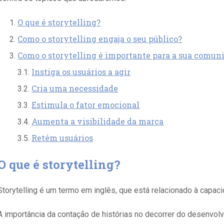
O que é storytelling?
Como o storytelling engaja o seu público?
Como o storytelling é importante para a sua comun
Instiga os usuários a agir
3.1.
Cria uma necessidade
3.2.
Estimula o fator emocional
3.3.
Aumenta a visibilidade da marca
3.4.
Retém usuários
3.5.
O que é storytelling?
Storytelling é um termo em inglês, que está relacionado à capaci
A importância da contação de histórias no decorrer do desenvo