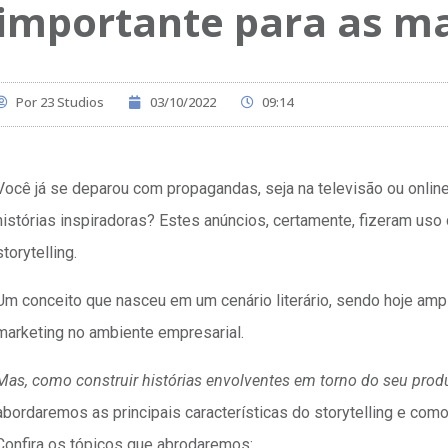
importante para as m
Por
23 Studios
03/10/2022
09:14
Você já se deparou com propagandas, seja na televisão ou onli
histórias inspiradoras? Estes anúncios, certamente, fizeram uso
storytelling.
Um conceito que nasceu em um cenário literário, sendo hoje amp
marketing no ambiente empresarial.
Mas, como construir histórias envolventes em torno do seu prod
abordaremos as principais características do storytelling e como
Confira os tópicos que abrodaremos: