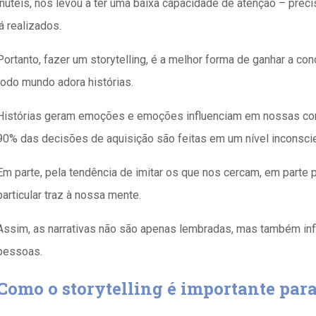
inúteis, nos levou a ter uma baixa capacidade de atenção – pr
já realizados.
Portanto, fazer um storytelling, é a melhor forma de ganhar a con
todo mundo adora histórias.
Histórias geram emoções e emoções influenciam em nossas com
90% das decisões de aquisição são feitas em um nível inconsci
Em parte, pela tendência de imitar os que nos cercam, em parte
particular traz à nossa mente.
Assim, as narrativas não são apenas lembradas, mas também in
pessoas.
Como o storytelling é importante par