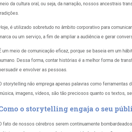
meio da cultura oral, ou seja, da narração, nossos ancestrais t
tradições.
Hoje, é utilizado sobretudo no âmbito corporativo para comunica
marca ou um serviço, a fim de ampliar a audiência e gerar conver
É um meio de comunicação eficaz, porque se baseia em um hábi
humano. Dessa forma, contar histórias é a melhor forma de trans
persuadir e envolver as pessoas.
O storytelling não emprega apenas palavras como ferramentas de
música, imagens, vídeos, são tão preciosos quanto os textos, se
Como o storytelling engaja o seu públ
O fato de nossos cérebros serem continuamente bombardeados