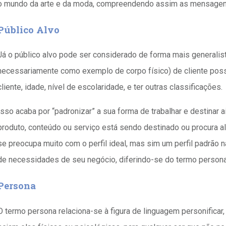
o mundo da arte e da moda, compreendendo assim as mensagen
Público Alvo
Já o público alvo pode ser considerado de forma mais generalis
necessariamente como exemplo de corpo físico) de cliente poss
cliente, idade, nível de escolaridade, e ter outras classificações.
Isso acaba por “padronizar” a sua forma de trabalhar e destinar 
produto, conteúdo ou serviço está sendo destinado ou procura alc
se preocupa muito com o perfil ideal, mas sim um perfil padrão n
de necessidades de seu negócio, diferindo-se do termo persona
Persona
O termo persona relaciona-se à figura de linguagem personificar, ou