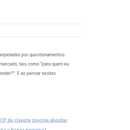
nterpeladas por questionamentos
 mercado, tais como “para quem eu
nder?”. E ao pensar nestas
ICP de cliente precisa abordar
sona e buyer persona?