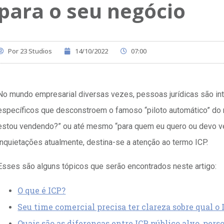
para o seu negócio
Por
23 Studios
14/10/2022
07:00
No mundo empresarial diversas vezes, pessoas jurídicas são i
específicos que desconstroem o famoso “piloto automático” do
estou vendendo?” ou até mesmo “para quem eu quero ou devo ve
inquietações atualmente, destina-se a atenção ao termo ICP.
Esses são alguns tópicos que serão encontrados neste artigo:
O que é ICP?
Seu time comercial precisa ter clareza sobre qual o 
Quais são as diferenças entre ICP, público alvo, per