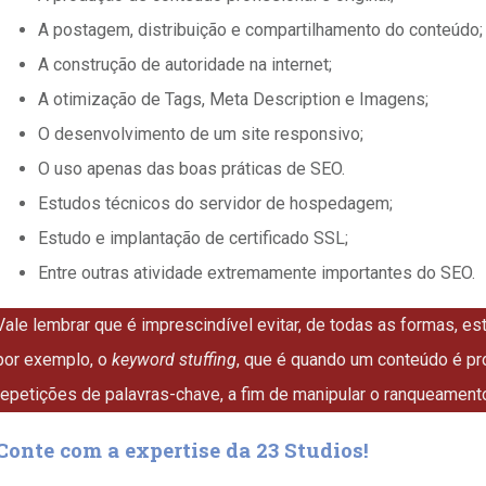
A postagem, distribuição e compartilhamento do conteúdo;
A construção de autoridade na internet;
A otimização de Tags, Meta Description e Imagens;
O desenvolvimento de um site responsivo;
O uso apenas das boas práticas de SEO.
Estudos técnicos do servidor de hospedagem;
Estudo e implantação de certificado SSL;
Entre outras atividade extremamente importantes do SEO.
Vale lembrar que é imprescindível evitar, de todas as formas, es
por exemplo, o
keyword stuffing
, que é quando um conteúdo é p
repetições de palavras-chave, a fim de manipular o ranqueamen
Conte com a expertise da 23 Studios!