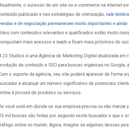
Atualmente, o sucesso de um site ou e-commerce na internet es
conteúdo publicado e nas estratégias de otimização,
vale lembr
vendas e de negociação permanecem muito importantes e ainda 
Sites com conteúdos relevantes e qualificados estão muito mai
conquistam mais acessos e
leads
e ficam mais próximos do suc
A 23 Studios é uma Agência de Marketing Digital atualizada em r
produção de conteúdo e SEO para buscas orgânicas no Google, a pr
Com o suporte da agência, seu site poderá aparecer de forma or
buscador e alcançar um número significativo de potenciais clien
online à procura de produtos ou serviços.
Se você está em dúvida se sua empresa precisa ou não marcar 
35 mil buscas são feitas por segundo neste buscador e que o s
tráfego online no mundo. Agora, imagine se algumas dessas pes