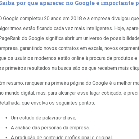
Saiba por que aparecer no Google é importante p
O Google completou 20 anos em 2018 e a empresa divulgou qu
algoritmos estão ficando cada vez mais inteligentes. Hoje, apar
PageRank do Google significa abrir um universo de possibilida
empresa, garantindo novos contratos em escala, novos orçamento
que os usuários modernos estão online à procura de produtos e 
os primeiros resultados na busca são os que recebem mais cliq
Em resumo, ranquear na primeira página do Google é a melhor m
no mundo digital, mas, para alcançar esse lugar cobiçado, é pre
detalhada, que envolva os seguintes pontos:
Um estudo de palavras-chave;
A análise das personas da empresa;
A produção de conteúdo profissional e original;