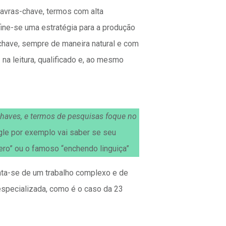
avras-chave, termos com alta
ne-se uma estratégia para a produção
have, sempre de maneira natural e com
 na leitura, qualificado e, ao mesmo
chaves, e termos de pesquisas foque no
gle por exemplo vai saber se seu
ero” ou o famoso “enchendo linguiça”
ata-se de um trabalho complexo e de
especializada, como é o caso da 23