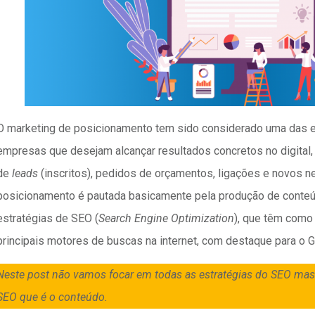
O marketing de posicionamento tem sido considerado uma das e
empresas que desejam alcançar resultados concretos no digital,
de
leads
(inscritos), pedidos de orçamentos, ligações e novos n
posicionamento é pautada basicamente pela produção de conteúd
estratégias de SEO (
Search Engine Optimization
), que têm como 
principais motores de buscas na internet, com destaque para o 
Neste post não vamos focar em todas as estratégias do SEO ma
SEO que é o conteúdo.