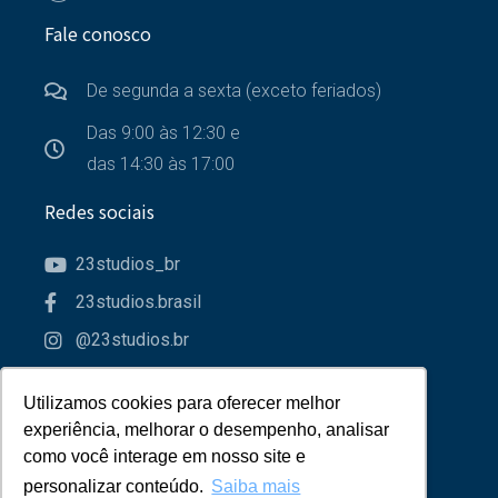
Fale conosco
De segunda a sexta (exceto feriados)
Das 9:00 às 12:30 e
das 14:30 às 17:00
Redes sociais
23studios_br
23studios.brasil
@23studios.br
23studios
Utilizamos cookies para oferecer melhor
Utilizamos cookies para oferecer melhor
Parceiros
experiência, melhorar o desempenho, analisar
experiência, melhorar o desempenho, analisar
como você interage em nosso site e
como você interage em nosso site e
personalizar conteúdo.
personalizar conteúdo.
Saiba mais
Saiba mais