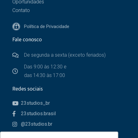
Oportunidades
Contato
Política de Privacidade
Fale conosco
De segunda a sexta (exceto feriados)
Das 9:00 às 12:30 e
das 14:30 às 17:00
Redes sociais
23studios_br
23studios.brasil
@23studios.br
23studios