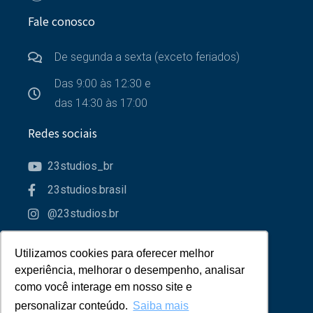
Fale conosco
De segunda a sexta (exceto feriados)
Das 9:00 às 12:30 e
das 14:30 às 17:00
Redes sociais
23studios_br
23studios.brasil
@23studios.br
23studios
Utilizamos cookies para oferecer melhor
Utilizamos cookies para oferecer melhor
Parceiros
experiência, melhorar o desempenho, analisar
experiência, melhorar o desempenho, analisar
como você interage em nosso site e
como você interage em nosso site e
personalizar conteúdo.
personalizar conteúdo.
Saiba mais
Saiba mais