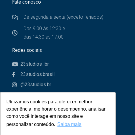
Fale conosco
De segunda a sexta (exceto feriados)
Das 9:00 às 12:30 e
das 14:30 às 17:00
Redes sociais
23studios_br
23studios.brasil
@23studios.br
23studios
Utilizamos cookies para oferecer melhor
Utilizamos cookies para oferecer melhor
Parceiros
experiência, melhorar o desempenho, analisar
experiência, melhorar o desempenho, analisar
como você interage em nosso site e
como você interage em nosso site e
personalizar conteúdo.
personalizar conteúdo.
Saiba mais
Saiba mais