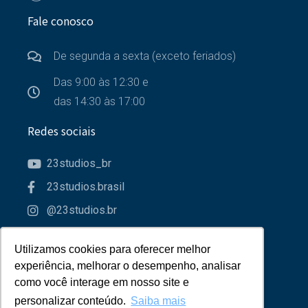
Fale conosco
De segunda a sexta (exceto feriados)
Das 9:00 às 12:30 e
das 14:30 às 17:00
Redes sociais
23studios_br
23studios.brasil
@23studios.br
23studios
Utilizamos cookies para oferecer melhor
Utilizamos cookies para oferecer melhor
Parceiros
experiência, melhorar o desempenho, analisar
experiência, melhorar o desempenho, analisar
como você interage em nosso site e
como você interage em nosso site e
personalizar conteúdo.
personalizar conteúdo.
Saiba mais
Saiba mais