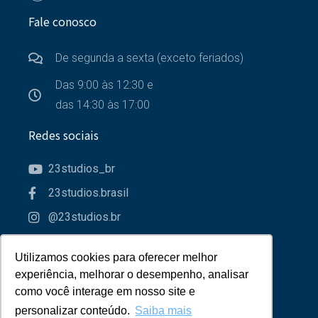
Fale conosco
De segunda a sexta (exceto feriados)
Das 9:00 às 12:30 e
das 14:30 às 17:00
Redes sociais
23studios_br
23studios.brasil
@23studios.br
23studios
Utilizamos cookies para oferecer melhor
Utilizamos cookies para oferecer melhor
Parceiros
experiência, melhorar o desempenho, analisar
experiência, melhorar o desempenho, analisar
como você interage em nosso site e
como você interage em nosso site e
personalizar conteúdo.
personalizar conteúdo.
Saiba mais
Saiba mais