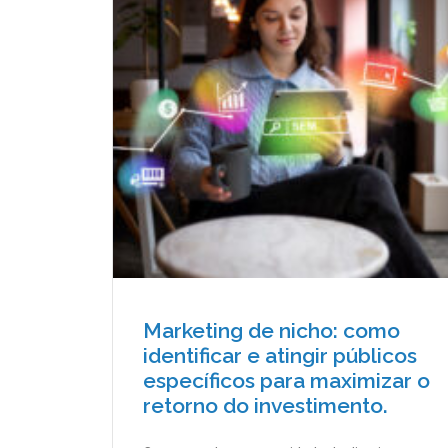
Marketing de nicho: como
identificar e atingir públicos
específicos para maximizar o
retorno do investimento.