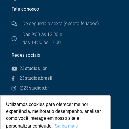
Fale conosco
De segunda a sexta (exceto feriados)
Das 9:00 às 12:30 e
das 14:30 às 17:00
Redes sociais
23studios_br
23studios.brasil
@23studios.br
23studios
Utilizamos cookies para oferecer melhor
Utilizamos cookies para oferecer melhor
Parceiros
experiência, melhorar o desempenho, analisar
experiência, melhorar o desempenho, analisar
como você interage em nosso site e
como você interage em nosso site e
personalizar conteúdo.
personalizar conteúdo.
Saiba mais
Saiba mais