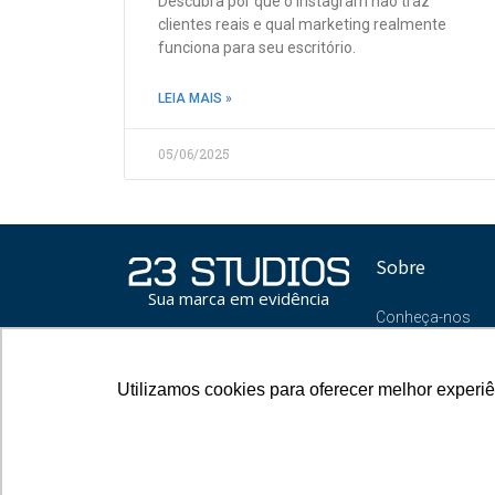
Descubra por que o Instagram não traz
clientes reais e qual marketing realmente
funciona para seu escritório.
LEIA MAIS »
05/06/2025
Sobre
Sua marca em evidência
Conheça-nos
Blog
Oportunidades
Utilizamos cookies para oferecer melhor experi
Utilizamos cookies para oferecer melhor experi
Contato
Política de 