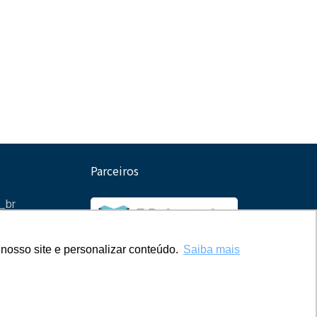
Parceiros
_br
brasil
nosso site e personalizar conteúdo.
nosso site e personalizar conteúdo.
Saiba mais
Saiba mais
s.br