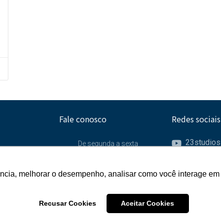
Fale conosco
Redes sociais
23studios
De segunda a sexta
(exceto feriados)
23studios.
ência, melhorar o desempenho, analisar como você interage em 
ência, melhorar o desempenho, analisar como você interage em 
@23studio
Das 9:00 às 12:30 e
das 14:30 às 17:00
23studios
Recusar Cookies
Recusar Cookies
Aceitar Cookies
Aceitar Cookies
Privacidade