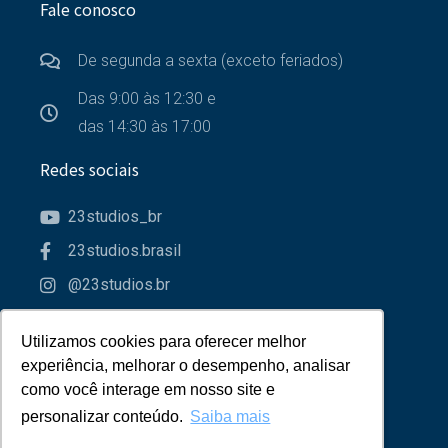
Fale conosco
De segunda a sexta (exceto feriados)
Das 9:00 às 12:30 e
das 14:30 às 17:00
Redes sociais
23studios_br
23studios.brasil
@23studios.br
23studios
Utilizamos cookies para oferecer melhor
Utilizamos cookies para oferecer melhor
Parceiros
experiência, melhorar o desempenho, analisar
experiência, melhorar o desempenho, analisar
como você interage em nosso site e
como você interage em nosso site e
personalizar conteúdo.
personalizar conteúdo.
Saiba mais
Saiba mais