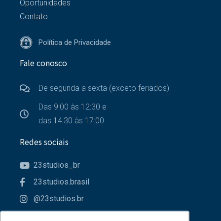
Oportunidades
Contato
Política de Privacidade
Fale conosco
De segunda a sexta (exceto feriados)
Das 9:00 às 12:30 e
das 14:30 às 17:00
Redes sociais
23studios_br
23studios.brasil
@23studios.br
23studios