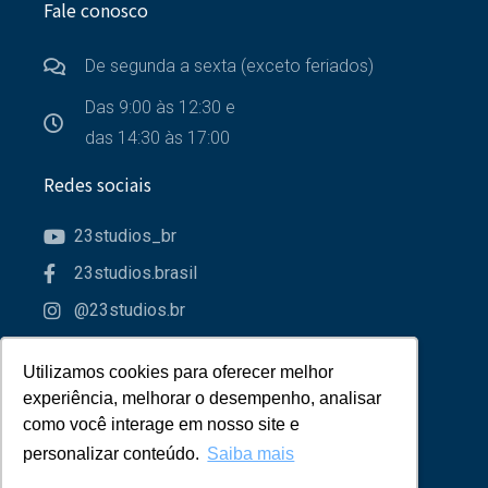
Fale conosco
De segunda a sexta (exceto feriados)
Das 9:00 às 12:30 e
das 14:30 às 17:00
Redes sociais
23studios_br
23studios.brasil
@23studios.br
23studios
Utilizamos cookies para oferecer melhor
Utilizamos cookies para oferecer melhor
Parceiros
experiência, melhorar o desempenho, analisar
experiência, melhorar o desempenho, analisar
como você interage em nosso site e
como você interage em nosso site e
personalizar conteúdo.
personalizar conteúdo.
Saiba mais
Saiba mais