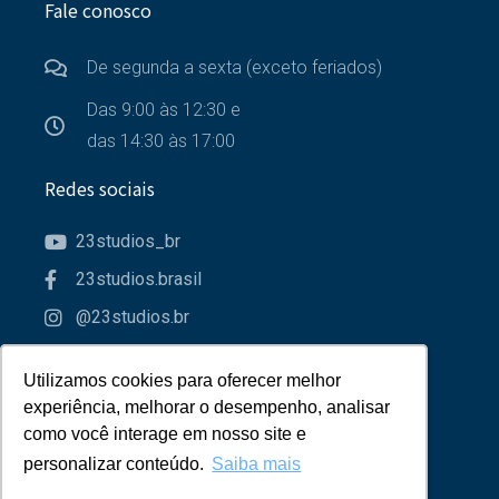
Fale conosco
De segunda a sexta (exceto feriados)
Das 9:00 às 12:30 e
das 14:30 às 17:00
Redes sociais
23studios_br
23studios.brasil
@23studios.br
23studios
Utilizamos cookies para oferecer melhor
Utilizamos cookies para oferecer melhor
Parceiros
experiência, melhorar o desempenho, analisar
experiência, melhorar o desempenho, analisar
como você interage em nosso site e
como você interage em nosso site e
personalizar conteúdo.
personalizar conteúdo.
Saiba mais
Saiba mais