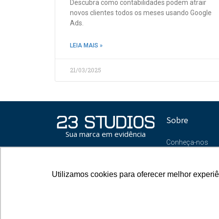
Descubra como contabilidades podem atrair
novos clientes todos os meses usando Google
Ads.
LEIA MAIS »
21/03/2025
Sobre
Sua marca em evidência
Conheça-nos
Blog
Oportunidades
Utilizamos cookies para oferecer melhor experi
Utilizamos cookies para oferecer melhor experi
Contato
Política de 