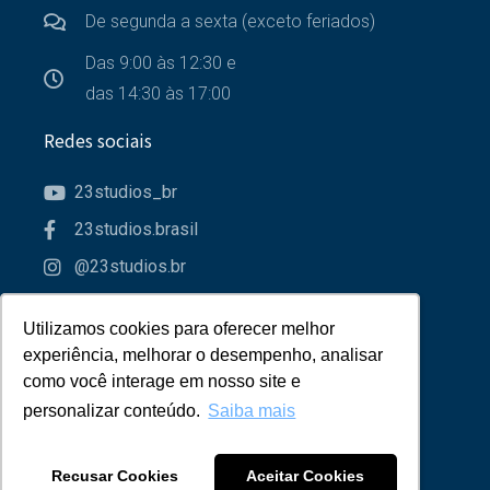
De segunda a sexta (exceto feriados)
Das 9:00 às 12:30 e
das 14:30 às 17:00
Redes sociais
23studios_br
23studios.brasil
@23studios.br
23studios
Utilizamos cookies para oferecer melhor
Utilizamos cookies para oferecer melhor
Parceiros
experiência, melhorar o desempenho, analisar
experiência, melhorar o desempenho, analisar
como você interage em nosso site e
como você interage em nosso site e
personalizar conteúdo.
personalizar conteúdo.
Saiba mais
Saiba mais
Recusar Cookies
Recusar Cookies
Aceitar Cookies
Aceitar Cookies