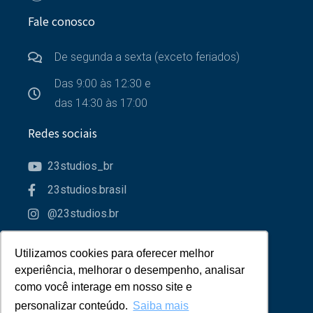
Fale conosco
De segunda a sexta (exceto feriados)
Das 9:00 às 12:30 e
das 14:30 às 17:00
Redes sociais
23studios_br
23studios.brasil
@23studios.br
23studios
Utilizamos cookies para oferecer melhor
Utilizamos cookies para oferecer melhor
Parceiros
experiência, melhorar o desempenho, analisar
experiência, melhorar o desempenho, analisar
como você interage em nosso site e
como você interage em nosso site e
personalizar conteúdo.
personalizar conteúdo.
Saiba mais
Saiba mais