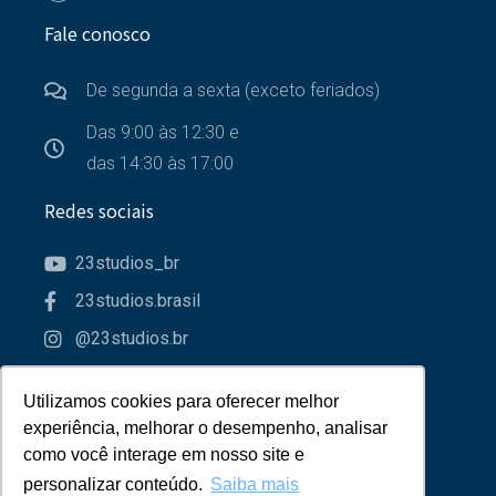
Fale conosco
De segunda a sexta (exceto feriados)
Das 9:00 às 12:30 e
das 14:30 às 17:00
Redes sociais
23studios_br
23studios.brasil
@23studios.br
23studios
Utilizamos cookies para oferecer melhor
Utilizamos cookies para oferecer melhor
Parceiros
experiência, melhorar o desempenho, analisar
experiência, melhorar o desempenho, analisar
como você interage em nosso site e
como você interage em nosso site e
personalizar conteúdo.
personalizar conteúdo.
Saiba mais
Saiba mais