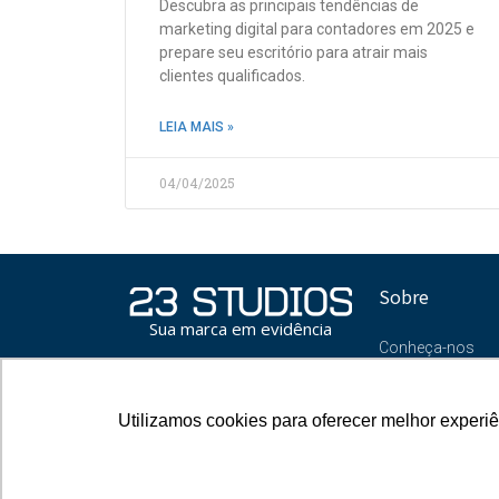
Descubra as principais tendências de
marketing digital para contadores em 2025 e
prepare seu escritório para atrair mais
clientes qualificados.
LEIA MAIS »
04/04/2025
Sobre
Sua marca em evidência
Conheça-nos
Blog
Oportunidades
Utilizamos cookies para oferecer melhor experi
Utilizamos cookies para oferecer melhor experi
Contato