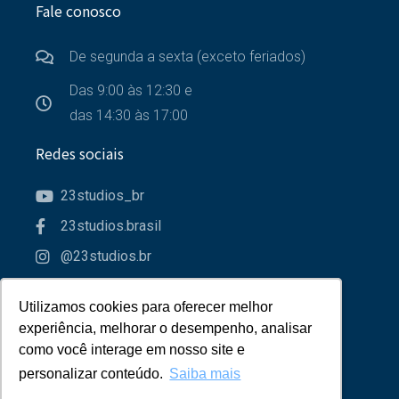
Fale conosco
De segunda a sexta (exceto feriados)
Das 9:00 às 12:30 e
das 14:30 às 17:00
Redes sociais
23studios_br
23studios.brasil
@23studios.br
23studios
Utilizamos cookies para oferecer melhor
Utilizamos cookies para oferecer melhor
Parceiros
experiência, melhorar o desempenho, analisar
experiência, melhorar o desempenho, analisar
como você interage em nosso site e
como você interage em nosso site e
personalizar conteúdo.
personalizar conteúdo.
Saiba mais
Saiba mais