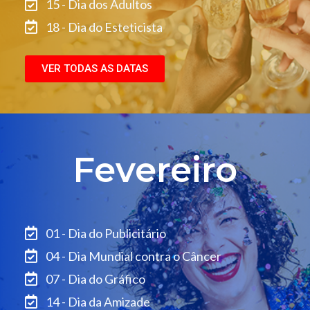
15 - Dia dos Adultos
18 - Dia do Esteticista
VER TODAS AS DATAS
Fevereiro
01 - Dia do Publicitário
04 - Dia Mundial contra o Câncer
07 - Dia do Gráfico
14 - Dia da Amizade